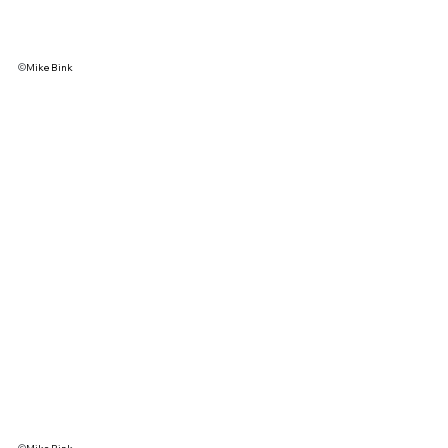
©
Mike Bink