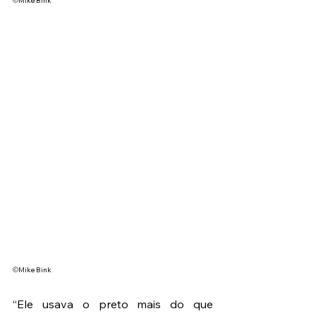
©
Mike Bink
©
Mike Bink
“Ele usava o preto mais do que 