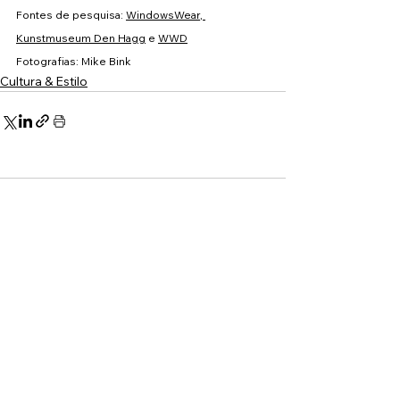
Fontes de pesquisa: 
WindowsWear
, 
Kunstmuseum Den Hagg
 e 
WWD
Fotografias: Mike Bink
Cultura & Estilo
Comentários
Escreva um comentário
MAIS RECENTES